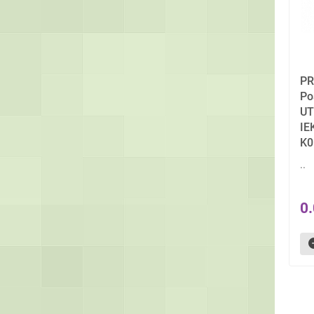
PR
Ро
UT
IE
K0
..
0