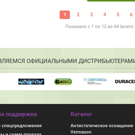
1
2
3
4
5
6
Показано с 1 по 12 из 64 (всего
ВЛЯЕМСЯ ОФИЦИАЛЬНЫМИ ДИСТРИБЬЮТЕРАМ
а поддержки
Каталог
и спецпредложения
Антистатическое оснащение
Vermason
ты и схема проезда