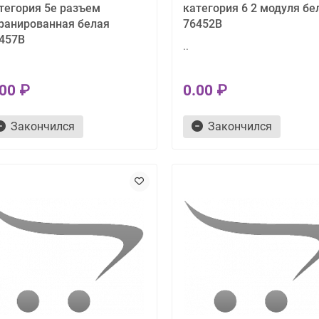
тегория 5е разъем
категория 6 2 модуля бе
ранированная белая
76452B
457B
..
.00 ₽
0.00 ₽
Закончился
Закончился