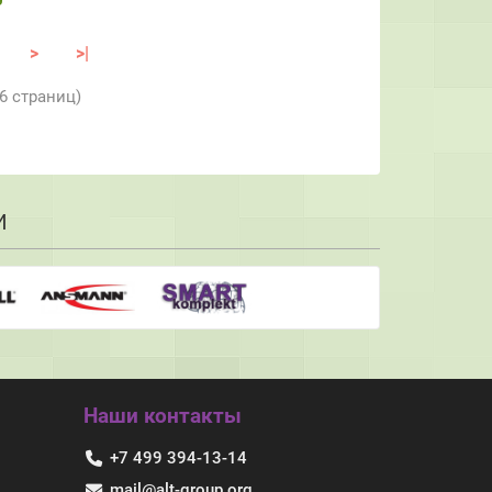
>
>|
 6 страниц)
И
Наши контакты
+7 499 394-13-14
mail@alt-group.org