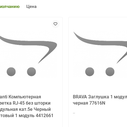
молчанию
Цена
anti Компьютерная
BRAVA Заглушка 1 моду
зетка RJ-45 без шторки
черная 77616N
дульная кат.5е Черный
..
товый 1 модуль 4412661