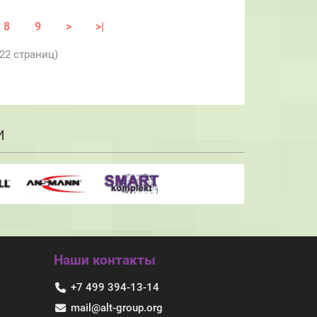
8
9
>
>|
 22 страниц)
И
Наши контакты
+7 499 394-13-14
mail@alt-group.org