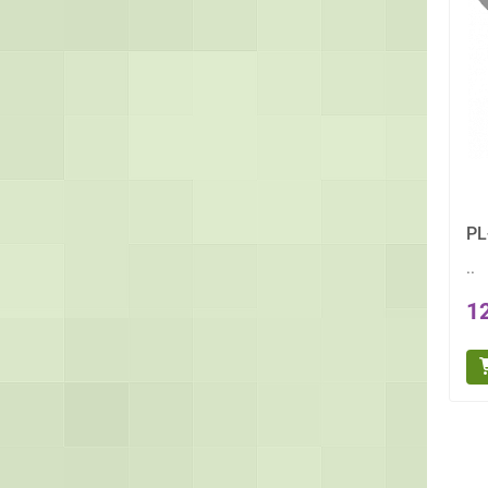
PL
..
1