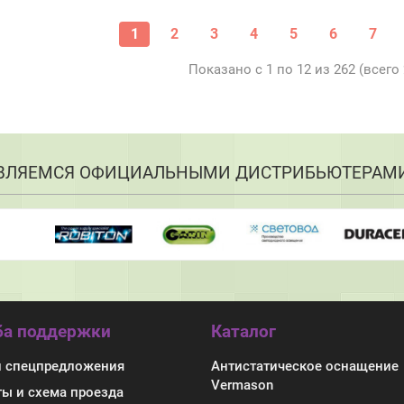
1
2
3
4
5
6
7
Показано с 1 по 12 из 262 (всего
ВЛЯЕМСЯ ОФИЦИАЛЬНЫМИ ДИСТРИБЬЮТЕРАМ
а поддержки
Каталог
и спецпредложения
Антистатическое оснащение
Vermason
ты и схема проезда