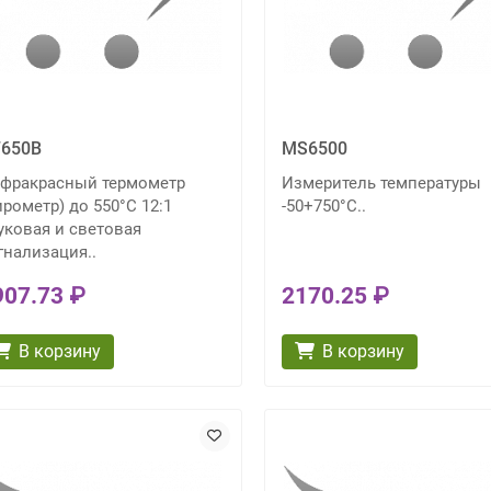
650B
MS6500
фракрасный термометр
Измеритель температуры
ирометр) до 550°С 12:1
-50+750°С..
уковая и световая
гнализация..
907.73 ₽
2170.25 ₽
В корзину
В корзину