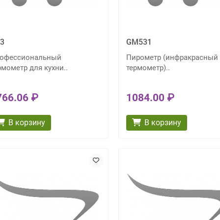
3
GM531
офессиональный
Пирометр (инфракрасный
рмометр для кухни..
термометр)..
766.06 ₽
1084.00 ₽
В корзину
В корзину