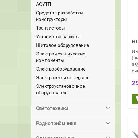
АСУТП
Средства разработки,
конструкторы
Транзисторы
Устройства защиты
HT
Щитовое оборудование
Ин
Электромеханические
(п
компоненты
зв
Электрооборудование
си
Электротехника Degson
2
Электроустановочное
оборудование
Светотехника
Радиоприёмники