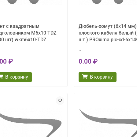
нт с квадратным
Дюбель-хомут (6х14 мм)
дголовником М6х10 TDZ
плоского кабеля белый 
00 шт) wkm6x10-TDZ
шт.) PROxima plc-cd-6x14
..
.00 ₽
0.00 ₽
В корзину
В корзину