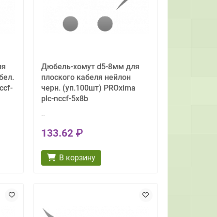
ля
Дюбель-хомут d5-8мм для
бел.
плоского кабеля нейлон
ccf-
черн. (уп.100шт) PROxima
plc-nccf-5x8b
..
133.62 ₽
В корзину