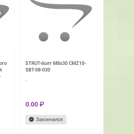
ого
STRUT-болт М8х30 CMZ10-
й
SBT-08-030
-
..
0.00 ₽
Закончился