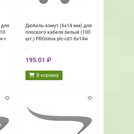
 для
Дюбель-хомут (6х14 мм) для
(10
плоского кабеля белый (100
w-r
шт.) PROxima plc-cd1-6x14w
..
195.01 ₽
В корзину