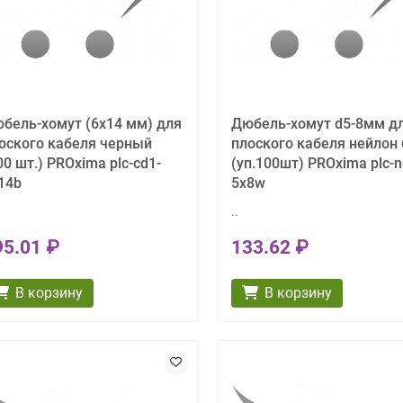
бель-хомут (6х14 мм) для
Дюбель-хомут d5-8мм д
оского кабеля черный
плоского кабеля нейлон 
00 шт.) PROxima plc-cd1-
(уп.100шт) PROxima plc-n
14b
5x8w
..
95.01 ₽
133.62 ₽
В корзину
В корзину