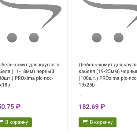
бель-хомут для круглого
Дюбель-хомут для кругл
беля (11-18мм) черный
кабеля (19-25мм) черны
00шт.) PROxima plc-ncc-
(100шт.) PROxima plc-ncc
x18b
19x25b
..
50.75 ₽
182.69 ₽
В корзину
В корзину