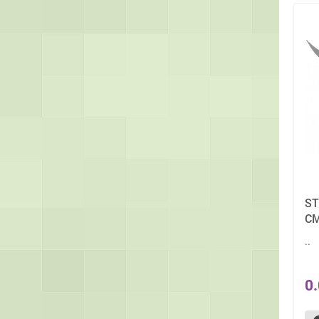
ST
CM
..
0