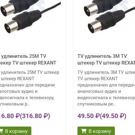
 удлинитель 25М TV
TV удлинитель 3М TV
екер TV штекер REXANT
штекер TV штекер REXA
 удлинитель 25М TV штекер
TV удлинитель 3М TV ште
 штекер REXANT
TV штекер REXANT
едназначен для передачи
предназначен для переда
алоговых аудио и
аналоговых аудио и
деосигнала к телевизору,
видеосигнала к телевизор
утниковым р..
спутниковым ре..
16.80 ₽
(316.80 ₽)
49.50 ₽
(49.50 ₽)
В корзину
В корзину