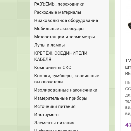
РАЗЪЁМЫ, переходники
Расходные материалы
Низковольтное оборудование
Мобильные аксессуары
Метеостанции и термометры
Лупы и лампы
КРЕПЁЖ, СОЕДИНИТЕЛИ
КАБЕЛЯ
TV
шт
Компоненты СКС
R
Кнопки, тумблеры, клавишные
выключатели
Шн
CC
Изолированные наконечники
дл
Измерительные приборы
те
Источники питания
ви
ви
Инструмент
Элементы питания
4
Цифровые ресиверы