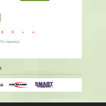
8
9
>
>|
 15 страниц)
И