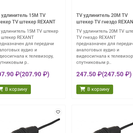
 удлинитель 15М TV
TV удлинитель 20М TV
екер TV штекер REXANT
штекер TV гнездо REXA
 удлинитель 15М TV штекер
TV удлинитель 20М TV шт
 штекер REXANT
TV гнездо REXANT
едназначен для передачи
предназначен для переда
алоговых аудио и
аналоговых аудио и
деосигнала к телевизору,
видеосигнала к телевизор
утниковым р..
спутниковым р..
07.90 ₽
(207.90 ₽)
247.50 ₽
(247.50 ₽)
В корзину
В корзину