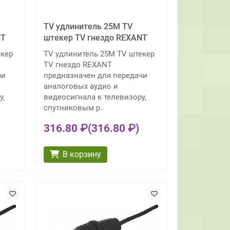
TV удлинитель 25М TV
NT
штекер TV гнездо REXANT
екер
TV удлинитель 25М TV штекер
TV гнездо REXANT
чи
предназначен для передачи
аналоговых аудио и
у,
видеосигнала к телевизору,
спутниковым р..
316.80 ₽
(316.80 ₽)
В корзину