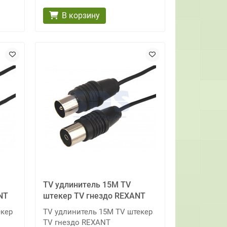
В корзину
TV удлинитель 15М TV
NT
штекер TV гнездо REXANT
екер
TV удлинитель 15М TV штекер
TV гнездо REXANT