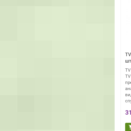
TV
шт
TV
TV
пр
ан
ви
сп
3