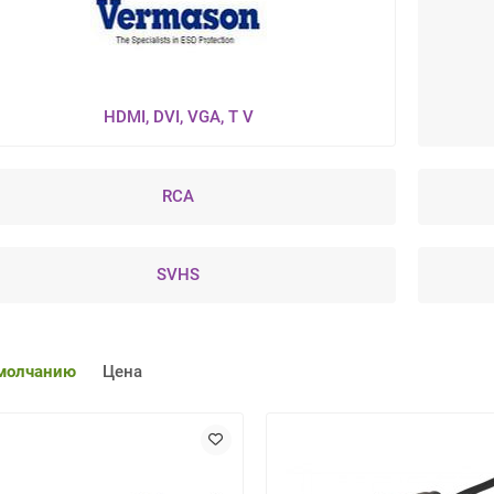
HDMI, DVI, VGA, T V
RCA
SVHS
молчанию
Цена