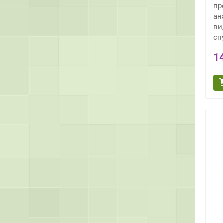
пр
ан
ви
сп
1