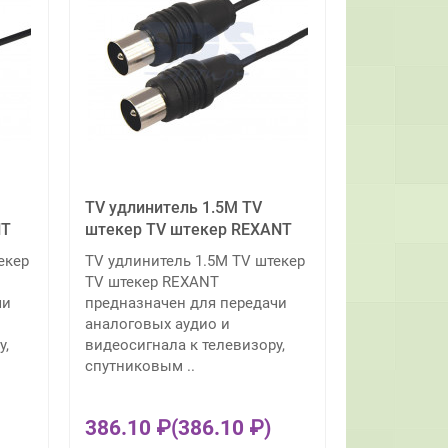
TV удлинитель 1.5М TV
NT
штекер TV штекер REXANT
екер
TV удлинитель 1.5М TV штекер
TV штекер REXANT
чи
предназначен для передачи
аналоговых аудио и
у,
видеосигнала к телевизору,
спутниковым ..
386.10 ₽
(386.10 ₽)