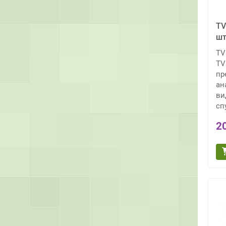
TV
шт
TV
TV
пр
ан
ви
сп
2