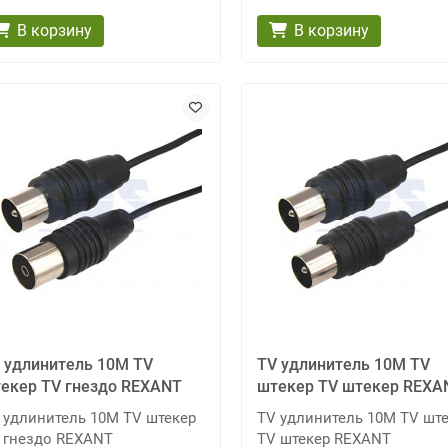
В корзину
В корзину
 удлинитель 10М TV
TV удлинитель 10М TV
екер TV гнездо REXANT
штекер TV штекер REXA
 удлинитель 10М TV штекер
TV удлинитель 10М TV шт
 гнездо REXANT
TV штекер REXANT