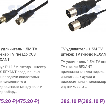
 удлинитель 1.5М TV
TV удлинитель 1.5М TV
екер TV гнездо CCS
штекер TV гнездо REXA
EXANT
TV удлинитель 1.5М TV шт
TV гнездо REXANT
ур ВЧ 1.5М гнездо - штекер
предназначен для переда
S REXANT предназначен
аналоговых аудио и
я передачи аналоговых
видеосигнала к телевизор
левизионного и
спутниковым ..
деосигнала между теле и
деообору..
75.20 ₽
(475.20 ₽)
386.10 ₽
(386.10 ₽)