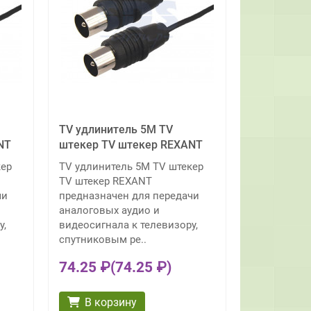
TV удлинитель 5М TV
NT
штекер TV штекер REXANT
кер
TV удлинитель 5М TV штекер
TV штекер REXANT
чи
предназначен для передачи
аналоговых аудио и
у,
видеосигнала к телевизору,
спутниковым ре..
74.25 ₽
(74.25 ₽)
В корзину