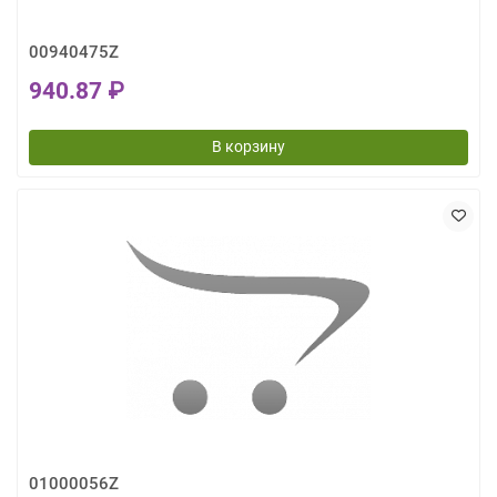
00940475Z
940.87 ₽
В корзину
01000056Z