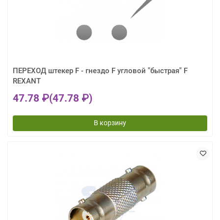
ПЕРЕХОД штекер F - гнездо F угловой "быстрая" F
REXANT
47.78 ₽
(47.78 ₽)
В корзину