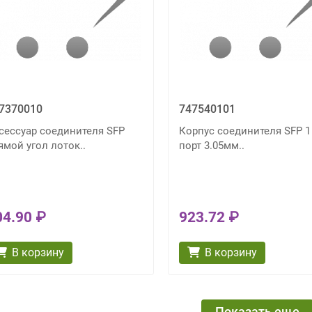
7370010
747540101
сессуар соединителя SFP
Корпус соединителя SFP 1
ямой угол лоток..
порт 3.05мм..
04.90 ₽
923.72 ₽
В корзину
В корзину