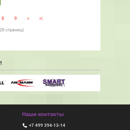
8
9
>
>|
 20 страниц)
И
Наши контакты
+7 499 394-13-14