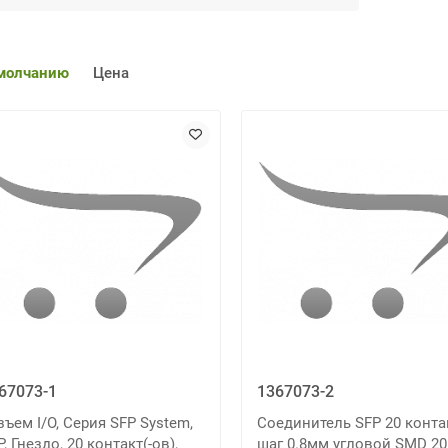
молчанию
Цена
67073-1
1367073-2
зъем I/O, Серия SFP System,
Соединитель SFP 20 конта
P, Гнездо, 20 контакт(-ов),
шаг 0.8мм угловой SMD 20