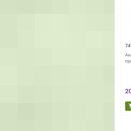
74
Ак
пр
2