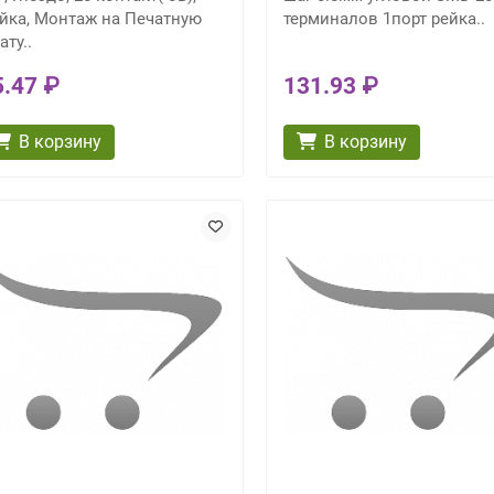
йка, Монтаж на Печатную
терминалов 1порт рейка..
ату..
5.47 ₽
131.93 ₽
В корзину
В корзину