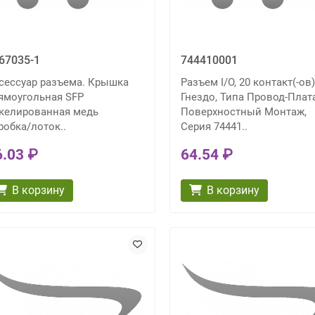
67035-1
744410001
сессуар разъема. Крышка
Разъем I/O, 20 контакт(-ов)
ямоугольная SFP
Гнездо, Типа Провод-Плата
келированная медь
Поверхностный Монтаж,
робка/лоток..
Серия 74441..
6.03 ₽
64.54 ₽
В корзину
В корзину