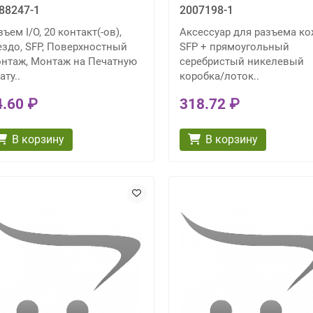
88247-1
2007198-1
зъем I/O, 20 контакт(-ов),
Аксессуар для разъема ко
ездо, SFP, Поверхностный
SFP + прямоугольный
нтаж, Монтаж на Печатную
серебристый никелевый
ату..
коробка/лоток..
4.60 ₽
318.72 ₽
В корзину
В корзину