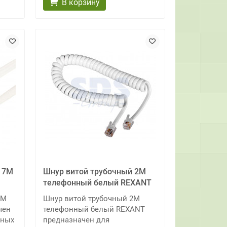
В корзину
 7М
Шнур витой трубочный 2М
телефонный белый REXANT
7М
Шнур витой трубочный 2М
чен
телефонный белый REXANT
нных
предназначен для