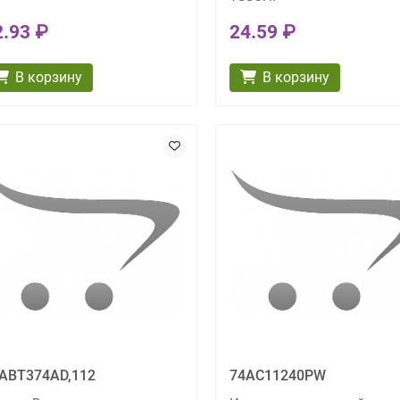
2.93 ₽
24.59 ₽
В корзину
В корзину
ABT374AD,112
74AC11240PW