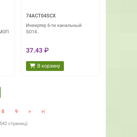
74ACT04SCX
Инвертер 6-ти канальный
КМОП
SO14..
37.43 ₽
В корзину
8
9
>
>|
 542 страниц)