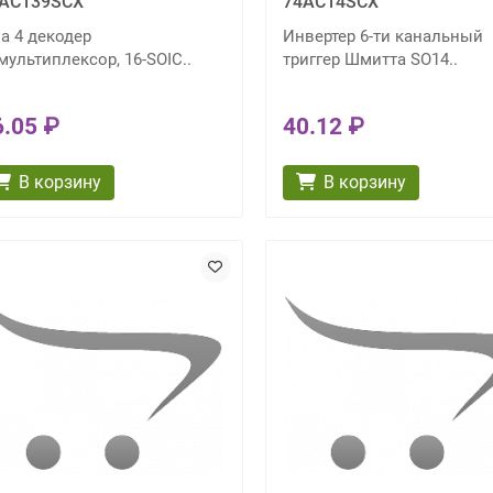
AC139SCX
74AC14SCX
на 4 декодер
Инвертер 6-ти канальный
мультиплексор, 16-SOIC..
триггер Шмитта SO14..
6.05 ₽
40.12 ₽
В корзину
В корзину