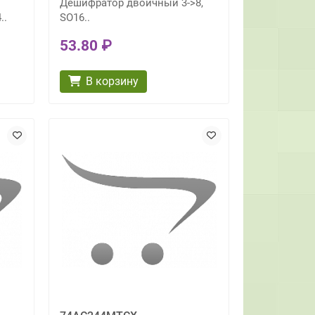
Дешифратор двоичный 3->8,
..
SO16..
53.80 ₽
В корзину