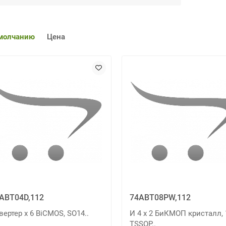
молчанию
Цена
ABT04D,112
74ABT08PW,112
вертер х 6 BiCMOS, SO14..
И 4 х 2 БиКМОП кристалл, 
TSSOP..