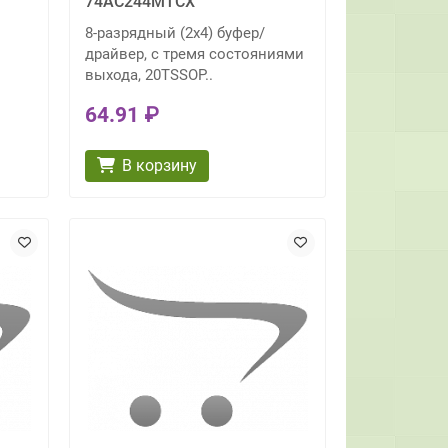
74AC244MTCX
8-разрядный (2х4) буфер/
драйвер, с тремя состояниями
выхода, 20TSSOP..
64.91 ₽
В корзину