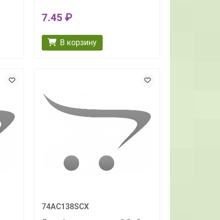
7.45 ₽
В корзину
74AC138SCX