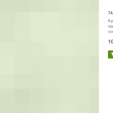
74
8-
пр
со
1