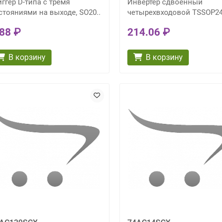
иггер D-типа с тремя
Инвертер сдвоенный
стояниями на выходе, SO20..
четырехвходовой TSSOP24
.88 ₽
214.06 ₽
В корзину
В корзину