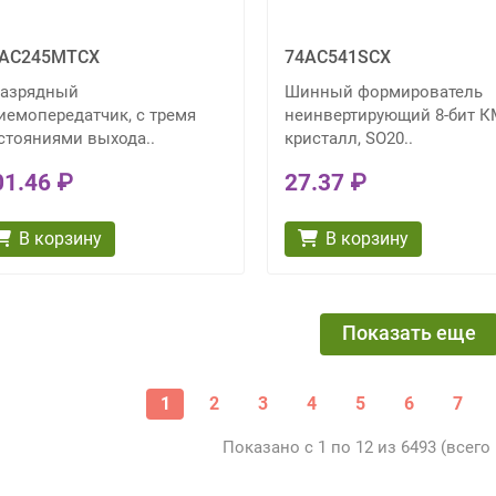
AC245MTCX
74AC541SCX
разрядный
Шинный формирователь
иемопередатчик, с тремя
неинвертирующий 8-бит 
стояниями выхода..
кристалл, SO20..
01.46 ₽
27.37 ₽
В корзину
В корзину
Показать еще
1
2
3
4
5
6
7
Показано с 1 по 12 из 6493 (всего