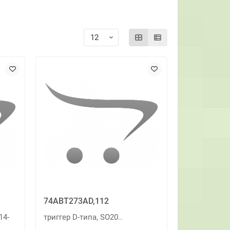
74ABT273AD,112
14-
триггер D-типа, SO20..