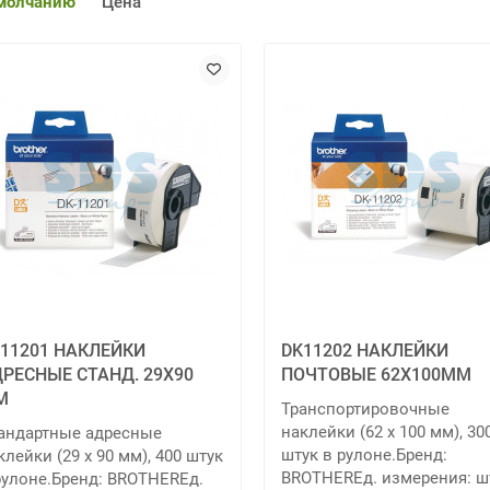
молчанию
Цена
11201 НАКЛЕЙКИ
DK11202 НАКЛЕЙКИ
РЕСНЫЕ СТАНД. 29Х90
ПОЧТОВЫЕ 62Х100ММ
М
Транспортировочные
наклейки (62 x 100 мм), 30
андартные адресные
штук в рулоне.Бренд:
клейки (29 x 90 мм), 400 штук
BROTHERЕд. измерения: ш
рулоне.Бренд: BROTHERЕд.