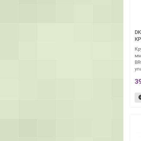
DK
КР
Кр
мм
BR
уп
3