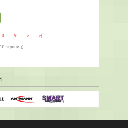
8
9
>
>|
 10 страниц)
И