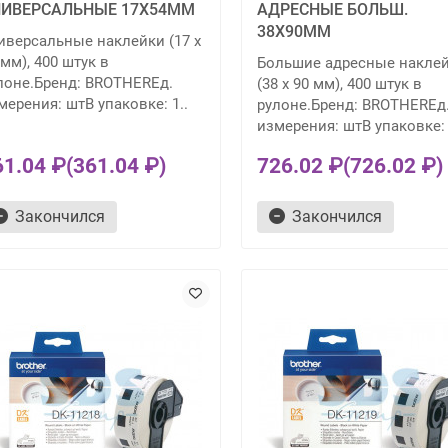
НИВЕРСАЛЬНЫЕ 17Х54ММ
АДРЕСНЫЕ БОЛЬШ.
38Х90ММ
иверсальные наклейки (17 x
 мм), 400 штук в
Большие адресные накле
лоне.Бренд: BROTHERЕд.
(38 x 90 мм), 400 штук в
мерения: штВ упаковке: 1..
рулоне.Бренд: BROTHERЕд
измерения: штВ упаковке: 
61.04 ₽
(361.04 ₽)
726.02 ₽
(726.02 ₽)
Закончился
Закончился