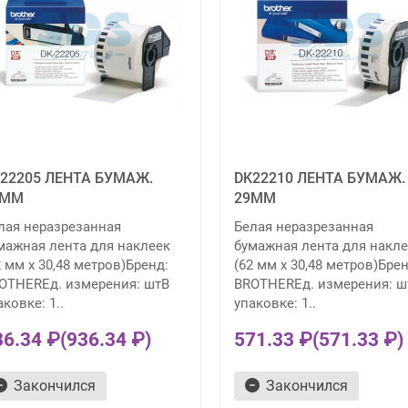
22205 ЛЕНТА БУМАЖ.
DK22210 ЛЕНТА БУМАЖ.
2ММ
29ММ
лая неразрезанная
Белая неразрезанная
мажная лента для наклеек
бумажная лента для накле
2 мм x 30,48 метров)Бренд:
(62 мм x 30,48 метров)Брен
OTHERЕд. измерения: штВ
BROTHERЕд. измерения: ш
аковке: 1..
упаковке: 1..
36.34 ₽
(936.34 ₽)
571.33 ₽
(571.33 ₽)
Закончился
Закончился