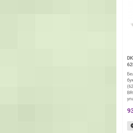
DK
6
Бе
бу
(6
BR
уп
9