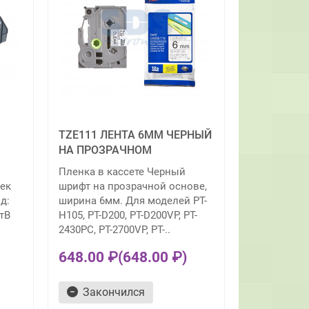
TZE111 ЛЕНТА 6MM ЧЕРНЫЙ
НА ПРОЗРАЧНОМ
Пленка в кассете Черный
ек
шрифт на прозрачной основе,
д:
ширина 6мм. Для моделей PT-
тВ
H105, PT-D200, PT-D200VP, PT-
2430PC, PT-2700VP, PT-..
648.00 ₽
(648.00 ₽)
Закончился