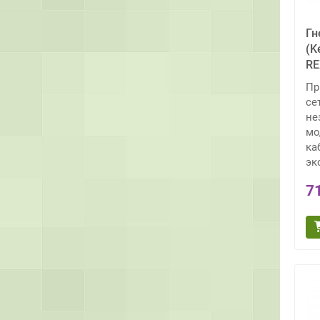
Гн
(K
R
Пр
се
не
мо
ка
эк
7