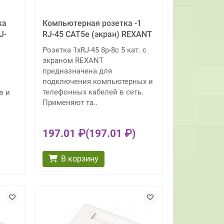
ка
Компьютерная розетка -1
J-
RJ-45 CAT5e (экран) REXANT
Розетка 1хRJ-45 8р-8с 5 кат. с
экраном REXANT
предназначена для
подключения компьютерных и
телефонных кабелей в сеть.
в и
Применяют та..
197.01 ₽
(197.01 ₽)
В корзину