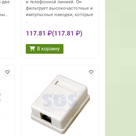
а две
и телефонной линией. Он
фильтрует высокочастотные и
ны..
импульсные наводки, которые
..
117.81 ₽
(117.81 ₽)
В корзину