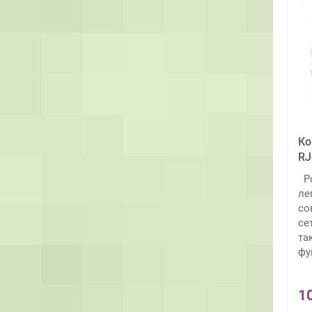
Ко
RJ
Ро
ле
со
се
та
фу
1