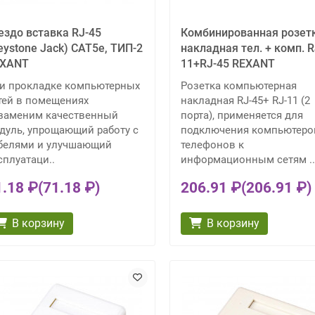
ездо вставка RJ-45
Комбинированная розет
eystone Jack) CAT5e, ТИП-2
накладная тел. + комп. R
EXANT
11+RJ-45 REXANT
и прокладке компьютерных
Розетка компьютерная
тей в помещениях
накладная RJ-45+ RJ-11 (2
заменим качественный
порта), применяется для
дуль, упрощающий работу с
подключения компьютеро
белями и улучшающий
телефонов к
сплуатаци..
информационным сетям ..
1.18 ₽
(71.18 ₽)
206.91 ₽
(206.91 ₽)
В корзину
В корзину