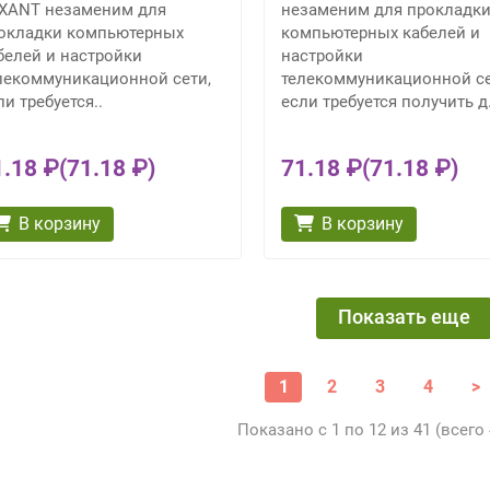
XANT незаменим для
незаменим для прокладк
окладки компьютерных
компьютерных кабелей и
белей и настройки
настройки
лекоммуникационной сети,
телекоммуникационной се
ли требуется..
если требуется получить д.
1.18 ₽
(71.18 ₽)
71.18 ₽
(71.18 ₽)
В корзину
В корзину
Показать еще
1
2
3
4
>
Показано с 1 по 12 из 41 (всего