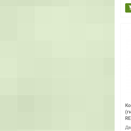
Ко
(г
R
Дв