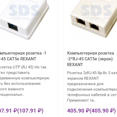
мпьютерная розетка -1
Компьютерная розетка
-45 CAT5e REXANT
-2*RJ-45 CAT5e (экран)
REXANT
зетка UTP (RJ 45) Не так
гко представить
Розетка 2хRJ-45 8р-8с 5 кат
временную компьютерную
экраном REXANT
ть без использования
предназначена для
кого важного
подключения компьютерн
нкциональн..
телефонных кабелей в сет
Применяют та..
07.91 ₽
(107.91 ₽)
405.90 ₽
(405.90 ₽)