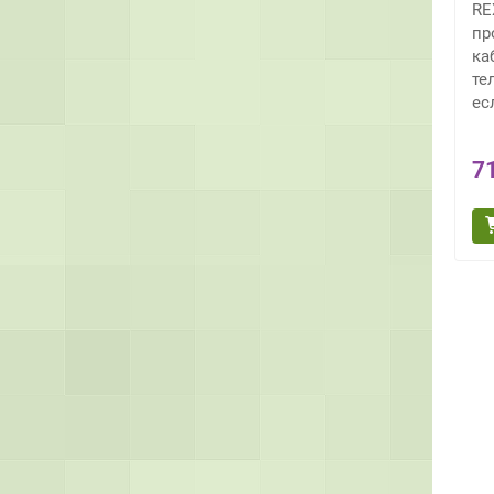
RE
пр
ка
те
ес
7