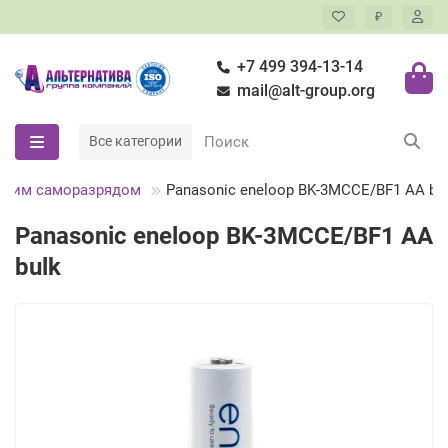
₽
+7 499 394-13-14
mail@alt-group.org
Все категории
зким саморазрядом
Panasonic eneloop BK-3MCCE/BF1 AA bu
Panasonic eneloop BK-3MCCE/BF1 AA
bulk