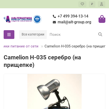
₽
+7 499 394-13-14
mail@alt-group.org
Все категории
ьники питание от сети
Camelion H-035 серебро (на прищепк
Camelion H-035 серебро (на
прищепке)